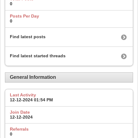
0
Posts Per Day
0
Find latest posts
Find latest started threads
General Information
Last Activity
12-12-2024
01:54 PM
Join Date
12-12-2024
Referrals
0