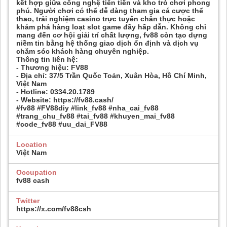
kết hợp giữa công nghệ tiên tiến và kho trò chơi phong
phú. Người chơi có thể dễ dàng tham gia cá cược thể
thao, trải nghiệm casino trực tuyến chân thực hoặc
khám phá hàng loạt slot game đầy hấp dẫn. Không chỉ
mang đến cơ hội giải trí chất lượng, fv88 còn tạo dựng
niềm tin bằng hệ thống giao dịch ổn định và dịch vụ
chăm sóc khách hàng chuyên nghiệp.
Thông tin liên hệ:
- Thương hiệu: FV88
- Địa chỉ: 37/5 Trần Quốc Toản, Xuân Hòa, Hồ Chí Minh,
Việt Nam
- Hotline: 0334.20.1789
- Website: https://fv88.cash/
#fv88 #FV88diy #link_fv88 #nha_cai_fv88
#trang_chu_fv88 #tai_fv88 #khuyen_mai_fv88
#code_fv88 #uu_dai_FV88
Location
Việt Nam
Occupation
fv88 cash
Twitter
https://x.com/fv88csh