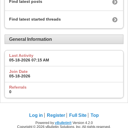
Find latest posts
Find latest started threads
General Information
Last Activity
05-18-2026
07:15 AM
Join Date
05-18-2026
Referrals
0
Log in
Register
Full Site
Top
Powered by
vBulletin®
Version 4.2.0
Copyright © 2026 vBulletin Solutions, Inc. All rights reserved.