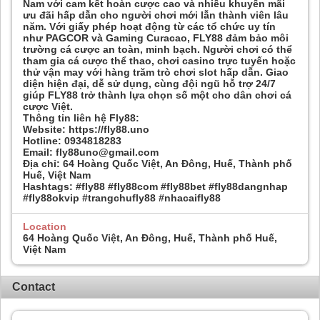
Nam với cam kết hoàn cược cao và nhiều khuyến mãi
ưu đãi hấp dẫn cho người chơi mới lẫn thành viên lâu
năm. Với giấy phép hoạt động từ các tổ chức uy tín
như PAGCOR và Gaming Curacao, FLY88 đảm bảo môi
trường cá cược an toàn, minh bạch. Người chơi có thể
tham gia cá cược thể thao, chơi casino trực tuyến hoặc
thử vận may với hàng trăm trò chơi slot hấp dẫn. Giao
diện hiện đại, dễ sử dụng, cùng đội ngũ hỗ trợ 24/7
giúp FLY88 trở thành lựa chọn số một cho dân chơi cá
cược Việt.
Thông tin liên hệ Fly88:
Website: https://fly88.uno
Hotline: 0934818283
Email: fly88uno@gmail.com
Địa chỉ: 64 Hoàng Quốc Việt, An Đông, Huế, Thành phố
Huế, Việt Nam
Hashtags: #fly88 #fly88com #fly88bet #fly88dangnhap
#fly88okvip #trangchufly88 #nhacaifly88
Location
64 Hoàng Quốc Việt, An Đông, Huế, Thành phố Huế,
Việt Nam
Contact