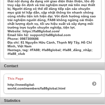
thái nội dung đa dạng với giao diện thân thiện, tốc độ
truy cập ổn định và trải nghiệm mượt mà trên mọi thiết
bị. Người dùng có thể dễ dàng tiếp cận các chuyên
mục giải trí hấp dẫn, cập nhật thông tin nhanh chóng
cùng nhiều tiện ích hiện đại. Với định hướng nâng cao
trải nghiệm người dùng, FA88 không ngừng cải thiện
chất lượng dịch vụ, tối ưu hiệu suất và xây dựng môi
trường trực tuyến chuyên nghiệp, tiện lợi.
Website: https://fa88global.com/
Email liên hệ: support@fa88global.com
Phone: 0987300686
Địa chỉ: 81 Nguyễn Hữu Cảnh, Thạnh Mỹ Tây, Hồ Chí
Minh, Việt Nam
Hastags, tag: #FA88; #fa88global; #fa88_đăng_nhập;
#fa88_club
Contact
This Page
http://newdigital-
world.com/members/fa88global.html
Statistics