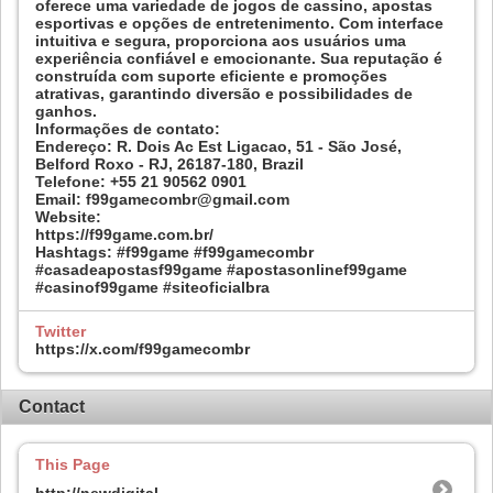
oferece uma variedade de jogos de cassino, apostas
esportivas e opções de entretenimento. Com interface
intuitiva e segura, proporciona aos usuários uma
experiência confiável e emocionante. Sua reputação é
construída com suporte eficiente e promoções
atrativas, garantindo diversão e possibilidades de
ganhos.
Informações de contato:
Endereço: R. Dois Ac Est Ligacao, 51 - São José,
Belford Roxo - RJ, 26187-180, Brazil
Telefone: +55 21 90562 0901
Email: f99gamecombr@gmail.com
Website:
https://f99game.com.br/
Hashtags: #f99game #f99gamecombr
#casadeapostasf99game #apostasonlinef99game
#casinof99game #siteoficialbra
Twitter
https://x.com/f99gamecombr
Contact
This Page