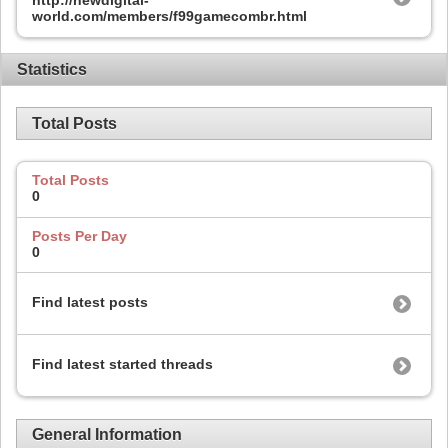
http://newdigital-
world.com/members/f99gamecombr.html
Statistics
Total Posts
Total Posts
0
Posts Per Day
0
Find latest posts
Find latest started threads
General Information