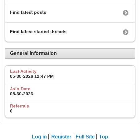
Find latest posts
Find latest started threads
General Information
Last Activity
05-30-2026
12:47 PM
Join Date
05-30-2026
Referrals
0
Log in
Register
Full Site
Top