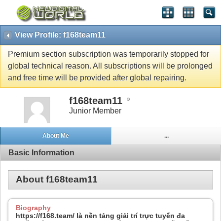
View Profile: f168team11
Premium section subscription was temporarily stopped for
global technical reason. All subscriptions will be prolonged
and free time will be provided after global repairing.
f168team11
Junior Member
About Me
...
Basic Information
About f168team11
Biography
https://f168.team/ là nền tảng giải trí trực tuyến đa