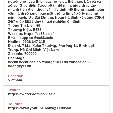
người chơi yêu thích casino, slot, thể thao, bắn cá và
xổ số. Giao diện được bố trí dễ nhìn, giúp thao tác
nhanh trên điện thoại và máy tính. Hệ thống thanh toán
vận hành rõ ràng, bảo mật thông tin và xử lý nạp rút
minh bạch. Ưu đãi tân thủ, hoàn trả định kỳ cùng CSKH
24/7 giúp EE88 duy trì trải nghiệm ổn định.
Thông Tin Liên Hệ
Thương hiệu: EE88
Website: https://ee88.sale/
Email: support@ee88.sale
Hotline: 0928 647 315
Địa chỉ: 7 Mai Xuân Thưởng, Phường 11, Bình Lợi
Trung, Hồ Chí Minh, Việt Nam
Zipcode: 700000
Hashtags
#ee88 #ee88casino #slotgameee88 #nhacaiee88
#dangkyee88
Location
Vietnam
Twitter
https://twitter.com/ee88sale
Youtube
https://www.youtube.com/@ee88sale