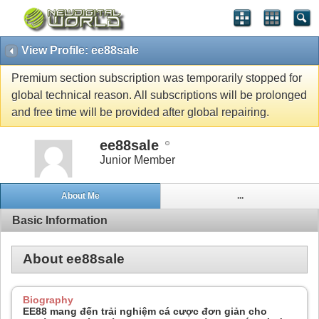
View Profile: ee88sale
Premium section subscription was temporarily stopped for
global technical reason. All subscriptions will be prolonged
and free time will be provided after global repairing.
ee88sale
Junior Member
About Me
...
Basic Information
About ee88sale
Biography
EE88 mang đến trải nghiệm cá cược đơn giản cho