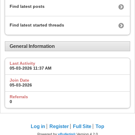
Find latest posts
Find latest started threads
General Information
Last Activity
05-03-2026
11:37 AM
Join Date
05-03-2026
Referrals
0
Log in
Register
Full Site
Top
Powered by
vBulletin®
Version 4.2.0