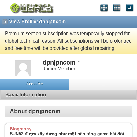
View Profile: dpnjpncom
Premium section subscription was temporarily stopped for
global technical reason. All subscriptions will be prolonged
and free time will be provided after global repairing.
dpnjpncom
Junior Member
About Me
...
Basic Information
About dpnjpncom
Biography
SUN52 được xây dựng như một nền tảng game bài đổi