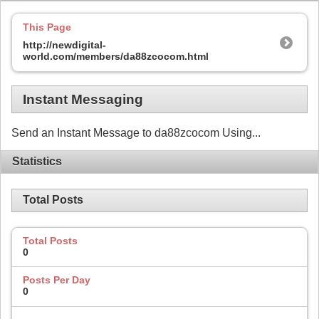
This Page
http://newdigital-
world.com/members/da88zcocom.html
Instant Messaging
Send an Instant Message to da88zcocom Using...
Statistics
Total Posts
Total Posts
0
Posts Per Day
0