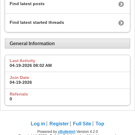
Find latest posts
Find latest started threads
General Information
Last Activity
04-19-2026
08:02 AM
Join Date
04-19-2026
Referrals
0
Log in
Register
Full Site
Top
Powered by
vBulletin®
Version 4.2.0