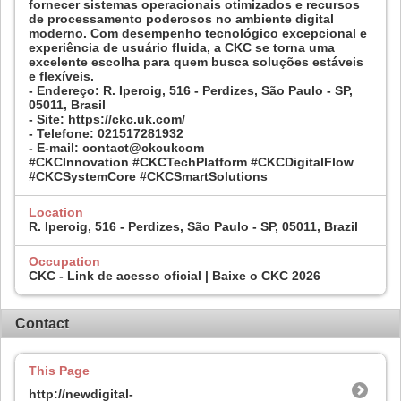
fornecer sistemas operacionais otimizados e recursos
de processamento poderosos no ambiente digital
moderno. Com desempenho tecnológico excepcional e
experiência de usuário fluida, a CKC se torna uma
excelente escolha para quem busca soluções estáveis ​​
e flexíveis.
- Endereço: R. Iperoig, 516 - Perdizes, São Paulo - SP,
05011, Brasil
- Site: https://ckc.uk.com/
- Telefone: 021517281932
- E-mail: contact@ckcukcom
#CKCInnovation #CKCTechPlatform #CKCDigitalFlow
#CKCSystemCore #CKCSmartSolutions
Location
R. Iperoig, 516 - Perdizes, São Paulo - SP, 05011, Brazil
Occupation
CKC - Link de acesso oficial | Baixe o CKC 2026
Contact
This Page
http://newdigital-