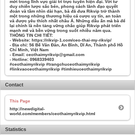
mới trong lĩnh vực giải trí trực tuyến hiện đại. Với tư
duy chiến lược sắc bén, phong cách lãnh đạo quyết
đoán và tầm nhìn dài hạn, bà đã đưa Rikvip trở thành
một trong những thương hiệu cá cược uy tín, an toàn
và được yêu thích nhất châu Á. Những dấu ấn mà bà để
lại chính là nền tảng vững chắc giúp Rikvip phát triển
mạnh mẽ và bền vững trong suốt nhiều năm qua.
THÔNG TIN CHI TIẾT:
- Website: https://rikvip-1.com/ceo-thai-my-rikvip/
- Địa chỉ: 56 Bế Văn Đàn, An Bình, Dĩ An, Thành phố Hồ
Chí Minh, Việt Nam
- Email: ceothaimyrikvip@gmail.com
- Hotline: 0968339403
#ceothaimyrikvip #trangchuceothaimyrikvip
#linkvaoceothaimyrikvip #timhieuceothaimyrikvip
Contact
This Page
http://newdigital-
world.com/members/ceothaimyrikvip.html
Statistics