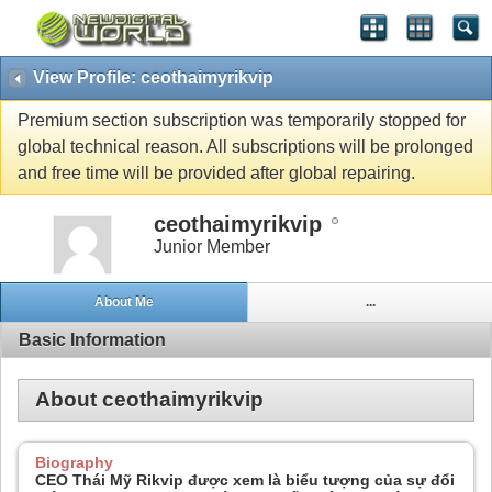
View Profile: ceothaimyrikvip
Premium section subscription was temporarily stopped for
global technical reason. All subscriptions will be prolonged
and free time will be provided after global repairing.
ceothaimyrikvip
Junior Member
About Me
...
Basic Information
About ceothaimyrikvip
Biography
CEO Thái Mỹ Rikvip được xem là biểu tượng của sự đổi