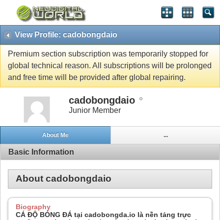
View Profile: cadobongdaio
Premium section subscription was temporarily stopped for
global technical reason. All subscriptions will be prolonged
and free time will be provided after global repairing.
cadobongdaio
Junior Member
About Me
...
Basic Information
About cadobongdaio
Biography
CÁ ĐỘ BÓNG ĐÁ tại cadobongda.io là nền tảng trực