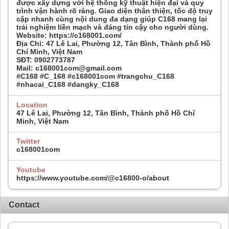
được xây dựng với hệ thống kỹ thuật hiện đại và quy
trình vận hành rõ ràng. Giao diện thân thiện, tốc độ truy
cập nhanh cùng nội dung đa dạng giúp C168 mang lại
trải nghiệm liền mạch và đáng tin cậy cho người dùng.
Website: https://c168001.com/
Địa Chỉ: 47 Lê Lai, Phường 12, Tân Bình, Thành phố Hồ
Chí Minh, Việt Nam
SĐT: 0902773787
Mail: c168001com@gmail.com
#C168 #C_168 #c168001com #trangchu_C168
#nhacai_C168 #dangky_C168
Location
47 Lê Lai, Phường 12, Tân Bình, Thành phố Hồ Chí
Minh, Việt Nam
Twitter
c168001com
Youtube
https://www.youtube.com/@c16800-o/about
Contact