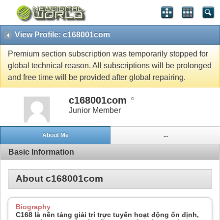
View Profile: c168001com
Premium section subscription was temporarily stopped for
global technical reason. All subscriptions will be prolonged
and free time will be provided after global repairing.
c168001com
Junior Member
About Me
...
Basic Information
About c168001com
Biography
C168 là nền tảng giải trí trực tuyến hoạt động ổn định,