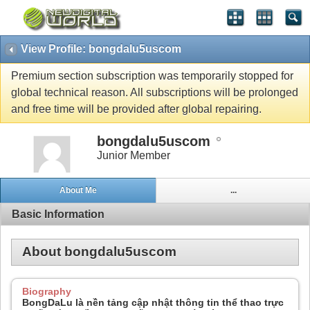
View Profile: bongdalu5uscom
Premium section subscription was temporarily stopped for
global technical reason. All subscriptions will be prolonged
and free time will be provided after global repairing.
bongdalu5uscom
Junior Member
About Me
...
Basic Information
About bongdalu5uscom
Biography
BongDaLu là nền tảng cập nhật thông tin thể thao trực