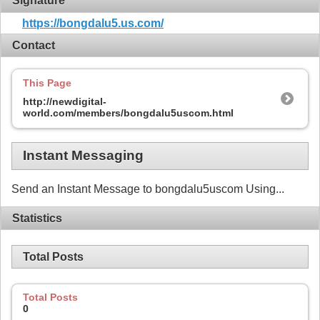
Signature
https://bongdalu5.us.com/
Contact
This Page
http://newdigital-
world.com/members/bongdalu5uscom.html
Instant Messaging
Send an Instant Message to bongdalu5uscom Using...
Statistics
Total Posts
Total Posts
0