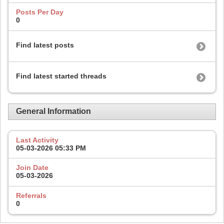
Posts Per Day
0
Find latest posts
Find latest started threads
General Information
Last Activity
05-03-2026
05:33 PM
Join Date
05-03-2026
Referrals
0