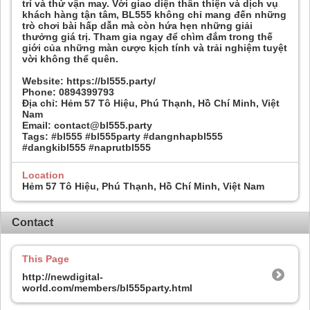
trí và thử vận may. Với giao diện thân thiện và dịch vụ
khách hàng tận tâm, BL555 không chỉ mang đến những
trò chơi bài hấp dẫn mà còn hứa hẹn những giải
thưởng giá trị. Tham gia ngay để chìm đắm trong thế
giới của những màn cược kịch tính và trải nghiệm tuyệt
vời không thể quên.
Website: https://bl555.party/
Phone: 0894399793
Địa chỉ: Hẻm 57 Tô Hiệu, Phú Thạnh, Hồ Chí Minh, Việt
Nam
Email: contact@bl555.party
Tags: #bl555 #bl555party #dangnhapbl555
#dangkibl555 #naprutbl555
Location
Hẻm 57 Tô Hiệu, Phú Thạnh, Hồ Chí Minh, Việt Nam
Contact
This Page
http://newdigital-
world.com/members/bl555party.html