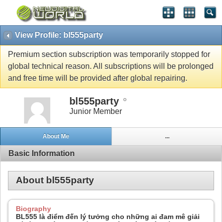
View Profile: bl555party
Premium section subscription was temporarily stopped for
global technical reason. All subscriptions will be prolonged
and free time will be provided after global repairing.
bl555party
Junior Member
About Me
...
Basic Information
About bl555party
Biography
BL555 là điểm đến lý tưởng cho những ai đam mê giải