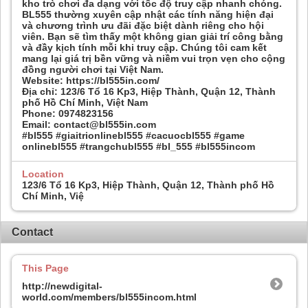
kho trò chơi đa dạng với tốc độ truy cập nhanh chóng.
BL555 thường xuyên cập nhật các tính năng hiện đại
và chương trình ưu đãi đặc biệt dành riêng cho hội
viên. Bạn sẽ tìm thấy một không gian giải trí công bằng
và đầy kịch tính mỗi khi truy cập. Chúng tôi cam kết
mang lại giá trị bền vững và niềm vui trọn vẹn cho cộng
đồng người chơi tại Việt Nam.
Website: https://bl555in.com/
Địa chỉ: 123/6 Tổ 16 Kp3, Hiệp Thành, Quận 12, Thành
phố Hồ Chí Minh, Việt Nam
Phone: 0974823156
Email: contact@bl555in.com
#bl555 #giaitrionlinebl555 #cacuocbl555 #game
onlinebl555 #trangchubl555 #bl_555 #bl555incom
Location
123/6 Tổ 16 Kp3, Hiệp Thành, Quận 12, Thành phố Hồ
Chí Minh, Việ
Contact
This Page
http://newdigital-
world.com/members/bl555incom.html