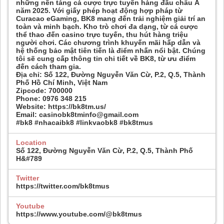
những nền tảng cá cược trực tuyến hàng đầu châu Á
năm 2025. Với giấy phép hoạt động hợp pháp từ
Curacao eGaming, BK8 mang đến trải nghiệm giải trí an
toàn và minh bạch. Kho trò chơi đa dạng, từ cá cược
thể thao đến casino trực tuyến, thu hút hàng triệu
người chơi. Các chương trình khuyến mãi hấp dẫn và
hệ thống bảo mật tiên tiến là điểm nhấn nổi bật. Chúng
tôi sẽ cung cấp thông tin chi tiết về BK8, từ ưu điểm
đến cách tham gia.
Địa chỉ: Số 122, Đường Nguyễn Văn Cừ, P.2, Q.5, Thành
Phố Hồ Chí Minh, Việt Nam
Zipcode: 700000
Phone: 0976 348 215
Website: https://bk8tm.us/
Email: casinobk8tminfo@gmail.com
#bk8 #nhacaibk8 #linkvaobk8 #bk8tmus
Location
Số 122, Đường Nguyễn Văn Cừ, P.2, Q.5, Thành Phố
H&#789
Twitter
https://twitter.com/bk8tmus
Youtube
https://www.youtube.com/@bk8tmus