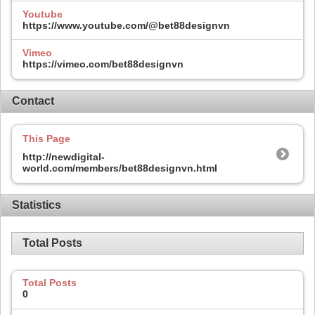
Youtube
https://www.youtube.com/@bet88designvn
Vimeo
https://vimeo.com/bet88designvn
Contact
This Page
http://newdigital-
world.com/members/bet88designvn.html
Statistics
Total Posts
Total Posts
0