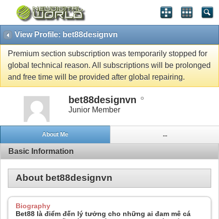
View Profile: bet88designvn
Premium section subscription was temporarily stopped for
global technical reason. All subscriptions will be prolonged
and free time will be provided after global repairing.
bet88designvn
Junior Member
About Me
...
Basic Information
About bet88designvn
Biography
Bet88 là điểm đến lý tưởng cho những ai đam mê cá