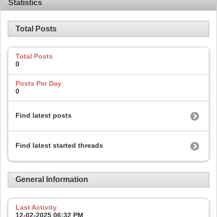
Statistics
Total Posts
Total Posts
0
Posts Per Day
0
Find latest posts
Find latest started threads
General Information
Last Activity
12-02-2025
06:32 PM