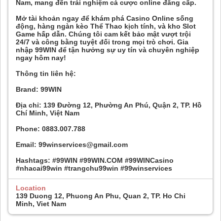
Nam, mang đến trải nghiệm cá cược online đẳng cấp.
Mở tài khoản ngay để khám phá Casino Online sống
động, hàng ngàn kèo Thể Thao kịch tính, và kho Slot
Game hấp dẫn. Chúng tôi cam kết bảo mật vượt trội
24/7 và công bằng tuyệt đối trong mọi trò chơi. Gia
nhập 99WIN để tận hưởng sự uy tín và chuyên nghiệp
ngay hôm nay!
Thông tin liên hệ:
Brand: 99WIN
Địa chỉ: 139 Đường 12, Phường An Phú, Quận 2, TP. Hồ
Chí Minh, Việt Nam
Phone: 0883.007.788
Email: 99winservices@gmail.com
Hashtags: #99WIN #99WIN.COM #99WINCasino
#nhacai99win #trangchu99win #99winservices
Location
139 Duong 12, Phuong An Phu, Quan 2, TP. Ho Chi
Minh, Viet Nam