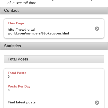
cá cược thể thao,
Contact
This Page
http://newdigital-
world.com/members/99okeucom.html
Statistics
Total Posts
Total Posts
0
Posts Per Day
0
Find latest posts