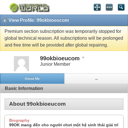
View Profile: 99okbioeucom
Premium section subscription was temporarily stopped for
global technical reason. All subscriptions will be prolonged
and free time will be provided after global repairing.
99okbioeucom
Junior Member
About Me
...
Basic Information
About 99okbioeucom
Biography
99OK mang đến cho người chơi một hệ sinh thái giải trí