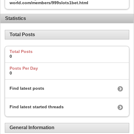
world.com/members/999slots1bet.html
Statistics
Total Posts
Total Posts
0
Posts Per Day
0
Find latest posts
Find latest started threads
General Information