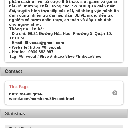
phẩm casino live, cá cược thể thao, slot game và game
bài đổi thưởng chất lượng cao. Sở hữu giao diện hiện
đại, truyền hình trực tiếp sắc nét, hệ thống vận hành ổn
định cùng nhiều ưu đãi hấp dẫn, 8LIVE mang đến trải
nghiệm cá cược chân thực, an toàn và đầy kịch tính
cho người chơi.
Thông tin liên hệ:
- Địa chỉ: 96/21 Đường Hòa Hảo, Phường 5, Quận 10,
TP.HCM
- Email: 8livecat@gmail.com
- Website: https://8live.cat/
- Hotline: 0934.382.997
Tag: #8livecat #8live #nhacai8live #linkvao8live
Contact
This Page
http://newdigital-
world.com/members/8livecat.html
Statistics