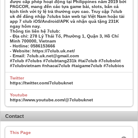
được cấp phép hoạt động tại Philippines năm 2019 bởi
PAGCOR, mang đến các tựa game bài, slots, bắn cá
kịch tính với tỷ lệ trả thưởng cực cao. Truy cập 7club
uk để đăng nhập 7clubs bản web tại Việt Nam hoặc tải
app 7 club iOS/Android/APK và nhận quà tặng 231K
ngay hôm nay.
Thông tin liên hệ 7club:
- Địa chỉ: 278 Lý Thái Tổ, Phường 1, Quận 3, Hồ Chí
Minh 700000, Vietnam
- Hotline: 0586153666
- Website: https://7club.uk.net/
- Email: 7club.uk.net@gmail.com
#7club #7clubs #7clubtang231k #tai7club #7clubslot
#7clubvietnam #nhacai7club #taigame7club #7clubios
Twitter
https://twitter.com/7clubuknet
Youtube
https://www.youtube.com/@7clubuknet
Contact
This Page