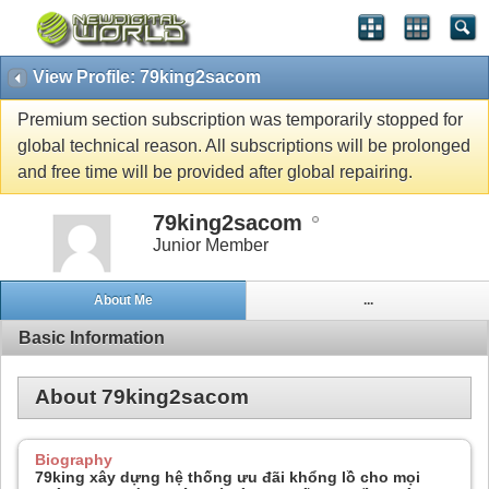
View Profile: 79king2sacom
Premium section subscription was temporarily stopped for
global technical reason. All subscriptions will be prolonged
and free time will be provided after global repairing.
79king2sacom
Junior Member
About Me
...
Basic Information
About 79king2sacom
Biography
79king xây dựng hệ thống ưu đãi khổng lồ cho mọi