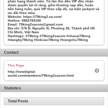
phân hạng thành viên. Từ tân thủ đến VIP đều nhận
được quyền lợi rõ ràng, gồm thưởng nạp đầu, hoàn
tiền hàng tuần, quà VIP theo cấp độ, sự kiện jackpot và
ưu đãi theo mùa.
Website: https://79king2.sa.com/
Hotline: 0982784190
Email: 79king2sacom@gmail.com
Địa chỉ: 576 Đ. Nguyễn Xí, Phường 26, Thành phố Hồ
Chí Minh, Việt Nam
Hashtags: #79king #79king2sacom #nhacai79king
#dangky79king #linkvao79king #trangchu79king
Contact
This Page
http://newdigital-
world.com/members/79king2sacom.html
Statistics
Total Posts