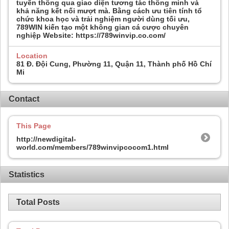
tuyến thông qua giao diện tương tác thông minh và
khả năng kết nối mượt mà. Bằng cách ưu tiên tính tổ
chức khoa học và trải nghiệm người dùng tối ưu,
789WIN kiến tạo một không gian cá cược chuyên
nghiệp Website: https://789winvip.co.com/
Location
81 Đ. Đội Cung, Phường 11, Quận 11, Thành phố Hồ Chí
Mi
Contact
This Page
http://newdigital-
world.com/members/789winvipcocom1.html
Statistics
Total Posts