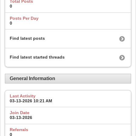
Total Posts
0
Posts Per Day
0
Find latest posts
Find latest started threads
General Information
Last Activity
03-13-2026
10:21 AM
Join Date
03-13-2026
Referrals
0