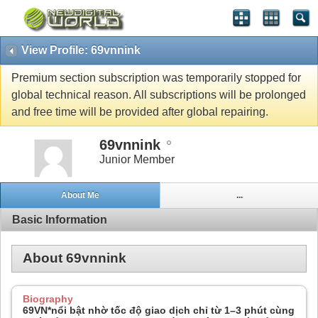
View Profile: 69vnnink
Premium section subscription was temporarily stopped for
global technical reason. All subscriptions will be prolonged
and free time will be provided after global repairing.
69vnnink
Junior Member
About Me
...
Basic Information
About 69vnnink
Biography
69VN*nổi bật nhờ tốc độ giao dịch chỉ từ 1–3 phút cùng