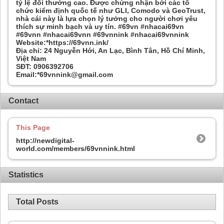
tỷ lệ đổi thưởng cao. Được chứng nhận bởi các tổ
chức kiểm định quốc tế như GLI, Comodo và GeoTrust,
nhà cái này là lựa chọn lý tưởng cho người chơi yêu
thích sự minh bạch và uy tín. #69vn #nhacai69vn
#69vnn #nhacai69vnn #69vnnink #nhacai69vnnink
Website:*https://69vnn.ink/
Địa chỉ: 24 Nguyễn Hới, An Lạc, Bình Tân, Hồ Chí Minh,
Việt Nam
SĐT: 0906392706
Email:*69vnnink@gmail.com
Contact
This Page
http://newdigital-
world.com/members/69vnnink.html
Statistics
Total Posts