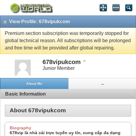
View Profile: 678vipukcom
Premium section subscription was temporarily stopped for
global technical reason. All subscriptions will be prolonged
and free time will be provided after global repairing.
678vipukcom
Junior Member
About Me
...
Basic Information
About 678vipukcom
Biography
678vip là nhà cái trực tuyến uy tín, cung cấp đa dạng