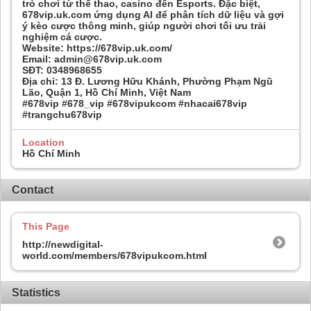
trò chơi từ thể thao, casino đến Esports. Đặc biệt,
678vip.uk.com ứng dụng AI để phân tích dữ liệu và gợi
ý kèo cược thông minh, giúp người chơi tối ưu trải
nghiệm cá cược.
Website: https://678vip.uk.com/
Email: admin@678vip.uk.com
SĐT: 0348968655
Địa chỉ: 13 Đ. Lương Hữu Khánh, Phường Phạm Ngũ
Lão, Quận 1, Hồ Chí Minh, Việt Nam
#678vip #678_vip #678vipukcom #nhacai678vip
#trangchu678vip
Location
Hồ Chí Minh
Contact
This Page
http://newdigital-
world.com/members/678vipukcom.html
Statistics