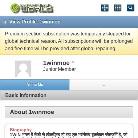
View Profile: 1winmoe
Premium section subscription was temporarily stopped for
global technical reason. All subscriptions will be prolonged
and free time will be provided after global repairing.
1winmoe
Junior Member
About Me
...
Basic Information
About 1winmoe
Biography
1WIN भारत में तेजी से लोकप्रिय हो रहा एक भरोसेमंद बुकमेकर प्लेटफ़ॉर्म है, जो