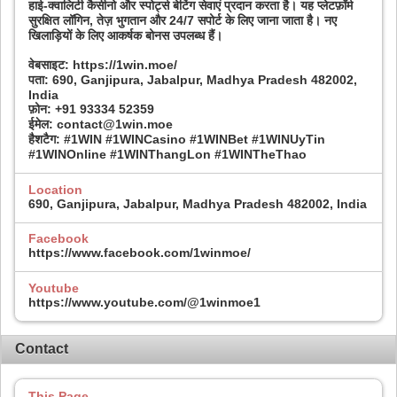
हाई-क्वालिटी कैसीनो और स्पोर्ट्स बेटिंग सेवाएं प्रदान करता है। यह प्लेटफ़ॉर्म
सुरक्षित लॉगिन, तेज़ भुगतान और 24/7 सपोर्ट के लिए जाना जाता है। नए
खिलाड़ियों के लिए आकर्षक बोनस उपलब्ध हैं।
वेबसाइट: https://1win.moe/
पता: 690, Ganjipura, Jabalpur, Madhya Pradesh 482002,
India
फ़ोन: +91 93334 52359
ईमेल: contact@1win.moe
हैशटैग: #1WIN #1WINCasino #1WINBet #1WINUyTin
#1WINOnline #1WINThangLon #1WINTheThao
Location
690, Ganjipura, Jabalpur, Madhya Pradesh 482002, India
Facebook
https://www.facebook.com/1winmoe/
Youtube
https://www.youtube.com/@1winmoe1
Contact
This Page