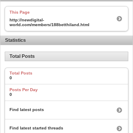
This Page
http://newdigital-
world.com/members/188betthiland.html
Statistics
Total Posts
Total Posts
0
Posts Per Day
0
Find latest posts
Find latest started threads