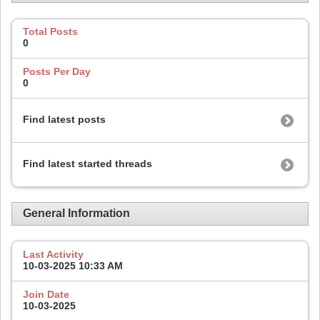
Total Posts
0
Posts Per Day
0
Find latest posts
Find latest started threads
General Information
Last Activity
10-03-2025
10:33 AM
Join Date
10-03-2025