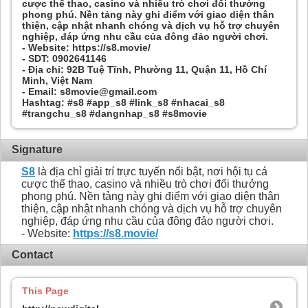
cược thể thao, casino và nhiều trò chơi đổi thưởng
phong phú. Nền tảng này ghi điểm với giao diện thân
thiện, cập nhật nhanh chóng và dịch vụ hỗ trợ chuyên
nghiệp, đáp ứng nhu cầu của đông đảo người chơi.
- Website: https://s8.movie/
- SDT: 0902641146
- Địa chỉ: 92B Tuệ Tĩnh, Phường 11, Quận 11, Hồ Chí
Minh, Việt Nam
- Email: s8movie@gmail.com
Hashtag: #s8 #app_s8 #link_s8 #nhacai_s8
#trangchu_s8 #dangnhap_s8 #s8movie
Signature
S8
là địa chỉ giải trí trực tuyến nổi bật, nơi hội tụ cá
cược thể thao, casino và nhiều trò chơi đổi thưởng
phong phú. Nền tảng này ghi điểm với giao diện thân
thiện, cập nhật nhanh chóng và dịch vụ hỗ trợ chuyên
nghiệp, đáp ứng nhu cầu của đông đảo người chơi.
- Website:
https://s8.movie/
Contact
This Page