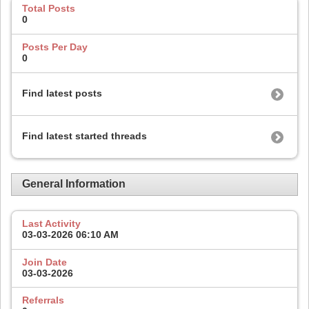
Total Posts
0
Posts Per Day
0
Find latest posts
Find latest started threads
General Information
Last Activity
03-03-2026
06:10 AM
Join Date
03-03-2026
Referrals