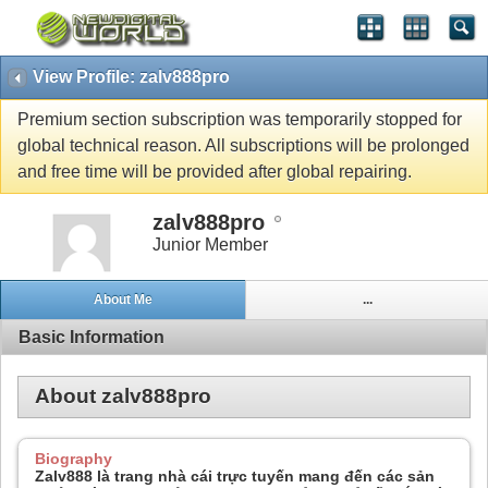
View Profile: zalv888pro
Premium section subscription was temporarily stopped for
global technical reason. All subscriptions will be prolonged
and free time will be provided after global repairing.
zalv888pro
Junior Member
About Me
...
Basic Information
About zalv888pro
Biography
Zalv888 là trang nhà cái trực tuyến mang đến các sản