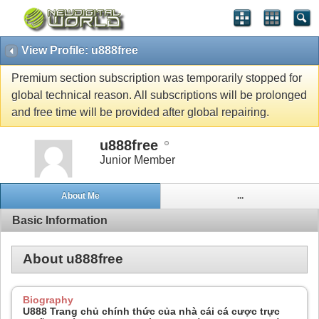
View Profile: u888free
Premium section subscription was temporarily stopped for
global technical reason. All subscriptions will be prolonged
and free time will be provided after global repairing.
u888free
Junior Member
About Me
...
Basic Information
About u888free
Biography
U888 Trang chủ chính thức của nhà cái cá cược trực