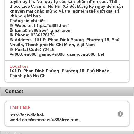
tuyến uy tín. Nơi quy tụ các sản phẩm đỉnh cao: Thể
thao, Live Casino, Nổ Hũ, Xổ Số. Đăng ký ngay để nhận
khuyến mãi chào mừng và trải nghiệm thế giới giải trí
không giới hạn.
Thông tin chi tiết:
📝 Website: https://u888.free/
📝 Email: u888free@gmail.com
📝 Phone: 0366178178
📝 Address: 161 Đ. Phan Đình Phùng, Phường 15, Phú
Nhuận, Thành phố Hồ Chí Minh, Việt Nam
📝 Postal Code: 72416
#u888, #u888_game, #u888_casino, #u888_bet
Location
161 Đ. Phan Đình Phùng, Phường 15, Phú Nhuận,
Thành phố Hồ Ch
Contact
This Page
http://newdigital-
world.com/members/u888free.html