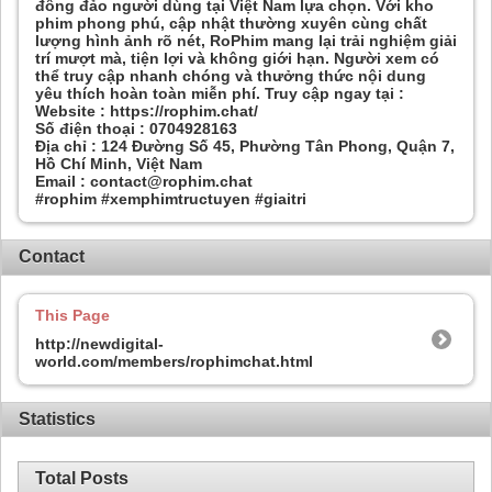
đông đảo người dùng tại Việt Nam lựa chọn. Với kho
phim phong phú, cập nhật thường xuyên cùng chất
lượng hình ảnh rõ nét, RoPhim mang lại trải nghiệm giải
trí mượt mà, tiện lợi và không giới hạn. Người xem có
thể truy cập nhanh chóng và thưởng thức nội dung
yêu thích hoàn toàn miễn phí. Truy cập ngay tại :
Website : https://rophim.chat/
Số điện thoại : 0704928163
Địa chỉ : 124 Đường Số 45, Phường Tân Phong, Quận 7,
Hồ Chí Minh, Việt Nam
Email : contact@rophim.chat
#rophim #xemphimtructuyen #giaitri
Contact
This Page
http://newdigital-
world.com/members/rophimchat.html
Statistics
Total Posts