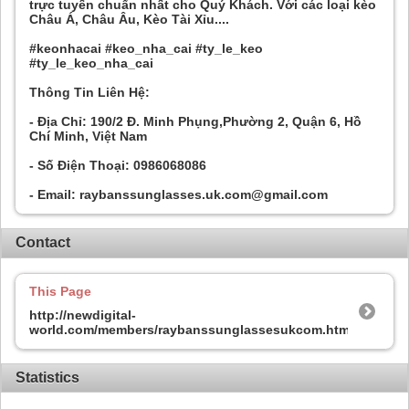
trực tuyến chuẩn nhất cho Quý Khách. Với các loại kèo
Châu Á, Châu Âu, Kèo Tài Xỉu....
#keonhacai #keo_nha_cai #ty_le_keo
#ty_le_keo_nha_cai
Thông Tin Liên Hệ:
- Địa Chỉ: 190/2 Đ. Minh Phụng,Phường 2, Quận 6, Hồ
Chí Minh, Việt Nam
- Số Điện Thoại: 0986068086
- Email: raybanssunglasses.uk.com@gmail.com
Contact
This Page
http://newdigital-
world.com/members/raybanssunglassesukcom.html
Statistics