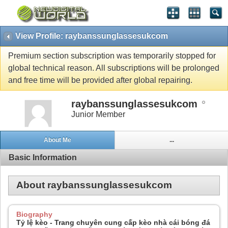
View Profile: raybanssunglassesukcom
Premium section subscription was temporarily stopped for
global technical reason. All subscriptions will be prolonged
and free time will be provided after global repairing.
raybanssunglassesukcom
Junior Member
About Me
...
Basic Information
About raybanssunglassesukcom
Biography
Tỷ lệ kèo - Trang chuyên cung cấp kèo nhà cái bóng đá