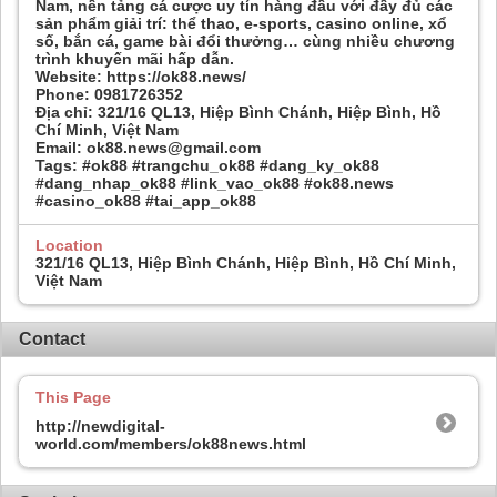
Nam, nền tảng cá cược uy tín hàng đầu với đầy đủ các
sản phẩm giải trí: thể thao, e-sports, casino online, xổ
số, bắn cá, game bài đổi thưởng… cùng nhiều chương
trình khuyến mãi hấp dẫn.
Website: https://ok88.news/
Phone: 0981726352
Địa chỉ: 321/16 QL13, Hiệp Bình Chánh, Hiệp Bình, Hồ
Chí Minh, Việt Nam
Email: ok88.news@gmail.com
Tags: #ok88 #trangchu_ok88 #dang_ky_ok88
#dang_nhap_ok88 #link_vao_ok88 #ok88.news
#casino_ok88 #tai_app_ok88
Location
321/16 QL13, Hiệp Bình Chánh, Hiệp Bình, Hồ Chí Minh,
Việt Nam
Contact
This Page
http://newdigital-
world.com/members/ok88news.html