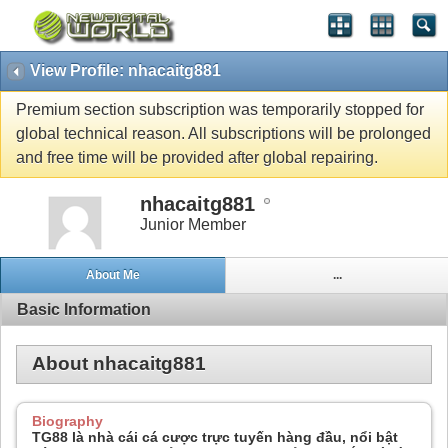
View Profile: nhacaitg881
Premium section subscription was temporarily stopped for
global technical reason. All subscriptions will be prolonged
and free time will be provided after global repairing.
nhacaitg881
Junior Member
About Me
...
Basic Information
About nhacaitg881
Biography
TG88 là nhà cái cá cược trực tuyến hàng đầu, nổi bật