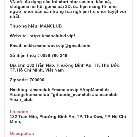
VN với đa dạng các trò chơi như casino, bắn cá,
slotgame nổ hũ, game bài 3D. ứa hẹn mang tới cho
người chơi bắn cá những trải nghiệm trò chơi tuyệt vời
nhất.
Thương hiệu: MANCLUB
Website: https://manclubvi.vip/
Email: cskh.manclubvi.vip@gmail.com
Số điện thoại: 0938 760 248
Địa chỉ: 132 Trần Não, Phường Bình An, TP. Thủ Đức,
TP. Hồ Chí Minh, Việt Nam
Zipcode: 700000
Hashtag: #manclub #manclubvip #AppManclub
#trangchumanclub #giftcode_manclub #taimanclub
#man_club
Location
132 Trần Não, Phường Bình An, TP. Thủ Đức, TP. Hồ Chí
Minh,
Occupation