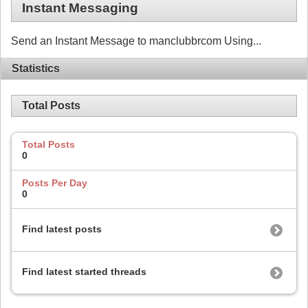
Instant Messaging
Send an Instant Message to manclubbrcom Using...
Statistics
Total Posts
Total Posts
0
Posts Per Day
0
Find latest posts
Find latest started threads