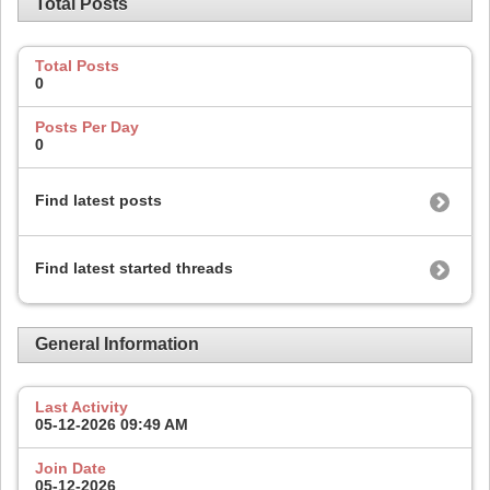
Total Posts
Total Posts
0
Posts Per Day
0
Find latest posts
Find latest started threads
General Information
Last Activity
05-12-2026
09:49 AM
Join Date
05-12-2026