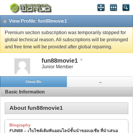
View Profile: fun88movie1
Premium section subscription was temporarily stopped for
global technical reason. All subscriptions will be prolonged
and free time will be provided after global repairing.
fun88movie1
Junior Member
About Me
...
Basic Information
About fun88movie1
Biography
FUN88 – เว็บไซต์เดิมพันออนไลน์ชั้นนำของเอเชีย ที่นำเสนอ