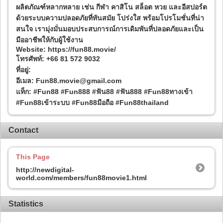
ผลิตภัณฑ์หลากหลาย เช่น กีฬา คาสิโน สล็อต หวย และอีสปอร์ต
ด้วยระบบความปลอดภัยที่ทันสมัย โปร่งใส พร้อมโปรโมชั่นที่น่า
สนใจ เรามุ่งมั่นมอบประสบการณ์การเดิมพันที่ปลอดภัยและเป็น
มืออาชีพให้กับผู้ใช้งาน
Website: https://fun88.movie/
โทรศัพท์: +66 81 572 9032
ที่อยู่:
อีเมล: Fun88.movie@gmail.com
แท็ก: #Fun88 #Fun888 #ฟัน88 #ฟัน888 #Fun88ทางเข้า
#Fun88เข้าระบบ #Fun88มือถือ #Fun88thailand
Contact
This Page
http://newdigital-
world.com/members/fun88movie1.html
Statistics