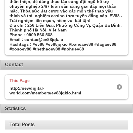
thân thiện, dễ dàng thao tác cùng đội ngũ hỗ trợ
chuyên nghiệp 24/7 luôn sẵn sàng giải đáp mọi thắc
mắc. Thỏa sức đặt cược vào các môn thể thao yêu
thích và trải nghiệm casino trực tuyến đẳng cấp. EV88 -
Trải nghiệm liền mạch, niềm vui bất tận!
Địa chỉ : 256 Liễu Giai, Phường Cống Vị, Quận Ba Đình,
Thành phố Hà Nội, Việt Nam
Phone : 0909.566.568
Email : contac@ev88jqk.io
Hashtags : #ev88 #ev88jqkio #bancaev88 #dagaev88
#xosoev88 #thethaoev88 #nohuev88
Contact
This Page
http://newdigital-
world.com/members/ev88jqkio.html
Statistics
Total Posts