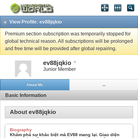
View Profile: ev88jqkio
Premium section subscription was temporarily stopped for
global technical reason. All subscriptions will be prolonged
and free time will be provided after global repairing.
ev88jqkio
Junior Member
About Me
...
Basic Information
About ev88jqkio
Biography
Khám phá sự khác biệt mà EV88 mang lại. Giao diện