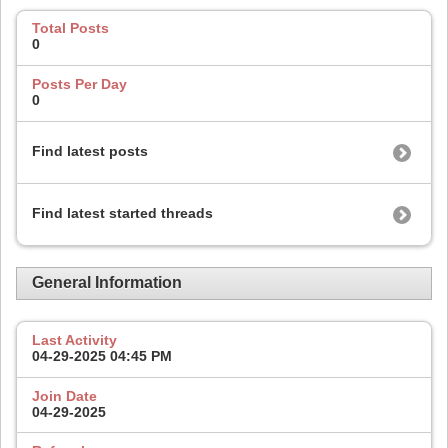
Total Posts
0
Posts Per Day
0
Find latest posts
Find latest started threads
General Information
Last Activity
04-29-2025
04:45 PM
Join Date
04-29-2025