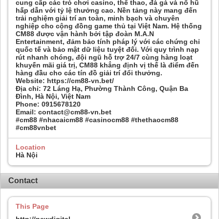
cung cấp các trò chơi casino, thể thao, đá gà và nổ hũ
hấp dẫn với tỷ lệ thưởng cao. Nền tảng này mang đến
trải nghiệm giải trí an toàn, minh bạch và chuyên
nghiệp cho cộng đồng game thủ tại Việt Nam. Hệ thống
CM88 được vận hành bởi tập đoàn M.A.N
Entertainment, đảm bảo tính pháp lý với các chứng chỉ
quốc tế và bảo mật dữ liệu tuyệt đối. Với quy trình nạp
rút nhanh chóng, đội ngũ hỗ trợ 24/7 cùng hàng loạt
khuyến mãi giá trị, CM88 khẳng định vị thế là điểm đến
hàng đầu cho các tín đồ giải trí đổi thưởng.
Website: https://cm88-vn.bet/
Địa chỉ: 72 Láng Hạ, Phường Thành Công, Quận Ba
Đình, Hà Nội, Việt Nam
Phone: 0915678120
Email: contact@cm88-vn.bet
#cm88 #nhacaicm88 #casinocm88 #thethaocm88
#cm88vnbet
Location
Hà Nội
Contact
This Page