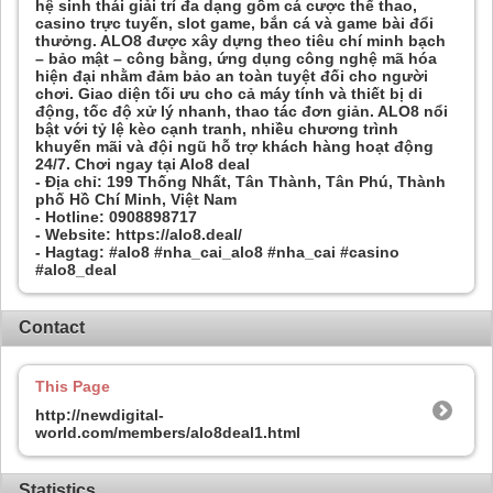
hệ sinh thái giải trí đa dạng gồm cá cược thể thao,
casino trực tuyến, slot game, bắn cá và game bài đổi
thưởng. ALO8 được xây dựng theo tiêu chí minh bạch
– bảo mật – công bằng, ứng dụng công nghệ mã hóa
hiện đại nhằm đảm bảo an toàn tuyệt đối cho người
chơi. Giao diện tối ưu cho cả máy tính và thiết bị di
động, tốc độ xử lý nhanh, thao tác đơn giản. ALO8 nổi
bật với tỷ lệ kèo cạnh tranh, nhiều chương trình
khuyến mãi và đội ngũ hỗ trợ khách hàng hoạt động
24/7. Chơi ngay tại Alo8 deal
- Địa chỉ: 199 Thống Nhất, Tân Thành, Tân Phú, Thành
phố Hồ Chí Minh, Việt Nam
- Hotline: 0908898717
- Website: https://alo8.deal/
- Hagtag: #alo8 #nha_cai_alo8 #nha_cai #casino
#alo8_deal
Contact
This Page
http://newdigital-
world.com/members/alo8deal1.html
Statistics