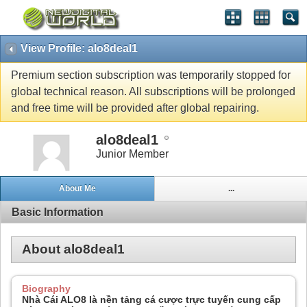
View Profile: alo8deal1
Premium section subscription was temporarily stopped for
global technical reason. All subscriptions will be prolonged
and free time will be provided after global repairing.
alo8deal1
Junior Member
About Me
...
Basic Information
About alo8deal1
Biography
Nhà Cái ALO8 là nền tảng cá cược trực tuyến cung cấp