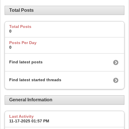
Total Posts
Total Posts
0
Posts Per Day
0
Find latest posts
Find latest started threads
General Information
Last Activity
11-17-2025
01:57 PM