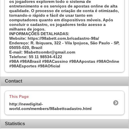
os jogadores explorem todo o sistema de
entretenimento e os serviços de apostas online de alta
qualidade. O processo de criação de conta é otimizado,
tornando-o rápido e fácil de usar tanto em
computadores quanto em dispositivos móveis. Após
concluir o cadastro, os jogadores terão acesso a
milhares de jogos.
INFORMAÇÕES DETALHADAS:
Website: https://98abett.com.br/cadastro-98a/
Endereço: R. Ibiquara, 322 - Vila Ipojuca, São Paulo - SP,
05055-020, Brazil
E-mail: 98abettcombr@gmail.com
Telefone: 55 11 98534-4122
#98A #98ABrasil #98ACassino #98AApostas #98AOnline
#98AEsportes #98AOficial
Contact
This Page
http://newdigital-
world.com/members/98abettcadastro.html
Statistics